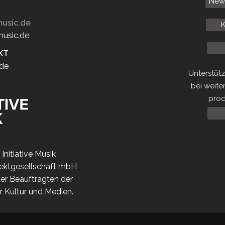
News
usic.de
K
music.de
KT
.de
Unterstüt
bei weite
prod
Initiative Musik
jektgesellschaft mbH
der Beauftragten der
r Kultur und Medien.